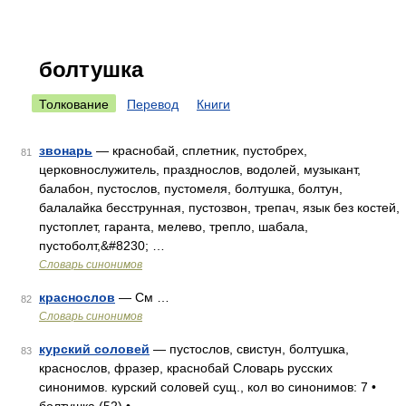
болтушка
Толкование
Перевод
Книги
звонарь
— краснобай, сплетник, пустобрех,
81
церковнослужитель, празднослов, водолей, музыкант,
балабон, пустослов, пустомеля, болтушка, болтун,
балалайка бесструнная, пустозвон, трепач, язык без костей,
пустоплет, гаранта, мелево, трепло, шабала,
пустоболт,&#8230; …
Словарь синонимов
краснослов
— См …
82
Словарь синонимов
курский соловей
— пустослов, свистун, болтушка,
83
краснослов, фразер, краснобай Словарь русских
синонимов. курский соловей сущ., кол во синонимов: 7 •