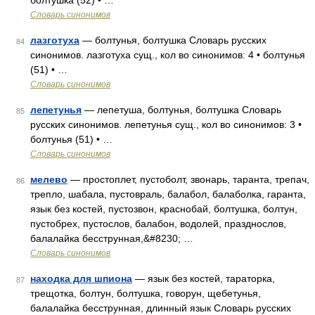
болтушка (52) • …
Словарь синонимов
лазготуха
— болтунья, болтушка Словарь русских
84
синонимов. лазготуха сущ., кол во синонимов: 4 • болтунья
(51) • …
Словарь синонимов
лепетунья
— лепетуша, болтунья, болтушка Словарь
85
русских синонимов. лепетунья сущ., кол во синонимов: 3 •
болтунья (51) • …
Словарь синонимов
мелево
— простоплет, пустоболт, звонарь, таранта, трепач,
86
трепло, шабала, пустовраль, балабол, балаболка, гаранта,
язык без костей, пустозвон, краснобай, болтушка, болтун,
пустобрех, пустослов, балабон, водолей, празднослов,
балалайка бесструнная,&#8230; …
Словарь синонимов
находка для шпиона
— язык без костей, тараторка,
87
трещотка, болтун, болтушка, говорун, щебетунья,
балалайка бесструнная, длинный язык Словарь русских