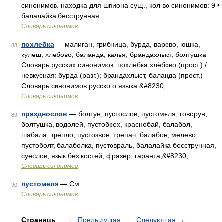
синонимов. находка для шпиона сущ., кол во синонимов: 9 •
балалайка бесструнная …
Словарь синонимов
похлебка
— малиган, грибница, бурда, варево, юшка,
88
кулеш, хлебово, баланда, калья, брандахлыст, болтушка
Словарь русских синонимов. похлёбка хлёбово (прост.) /
невкусная: бурда (разг.); брандахлыст, баланда (прост.)
Словарь синонимов русского языка.&#8230; …
Словарь синонимов
празднослов
— болтун, пустослов, пустомеля, говорун,
89
болтушка, водолей, пустобрех, краснобай, балабол,
шабала, трепло, пустозвон, трепач, балабон, мелево,
пустоболт, балаболка, пустовраль, балалайка бесструнная,
суеслов, язык без костей, фразер, гаранта,&#8230; …
Словарь синонимов
пустомеля
— См …
90
Словарь синонимов
Страницы
←
Предыдущая
Следующая
→